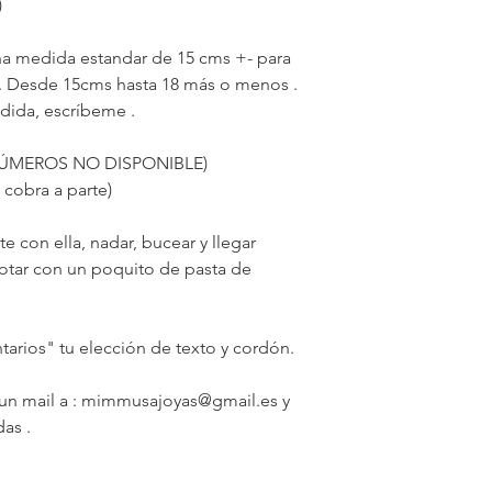
)
na medida estandar de 15 cms +- para
 . Desde 15cms hasta 18 más o menos .
edida, escríbeme .
NÚMEROS NO DISPONIBLE)
 cobra a parte)
 con ella, nadar, bucear y llegar
 frotar con un poquito de pasta de
tarios" tu elección de texto y cordón.
un mail a : mimmusajoyas@gmail.es y
as .