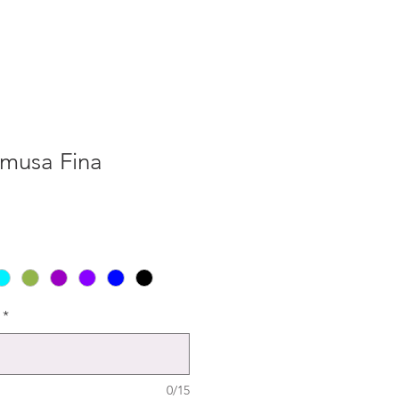
musa Fina
*
0/15