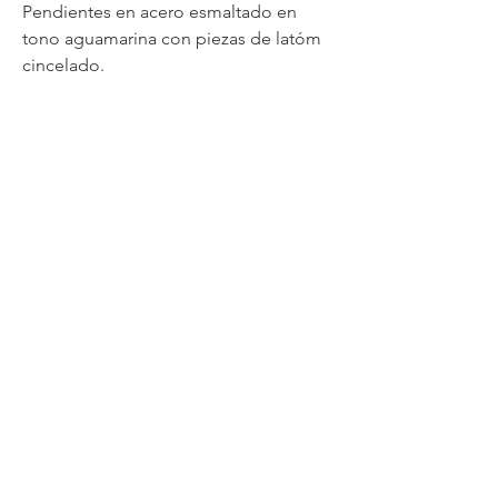
Pendientes en acero esmaltado en
tono aguamarina con piezas de latóm
cincelado.
☆
Mantenlos alejados de la humedad o
de otras joyitas por si pudieran tener
también químicos o disolventes en su
composición.
Puedes limpiar la parte dorada
metálica con un poquito de pasta de
dientes, cuidando de no dañar la parte
esmaltada en color y recuperará su
brillo y color original .
Como toda prenda que uses puede
verse manchada.